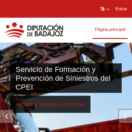
Entrar
Ir para o conteúdo principal
Página principal
Servicio de Formación y
Prevención de Siniestros del
CPEI
Accede a nuestra Aula Virtual